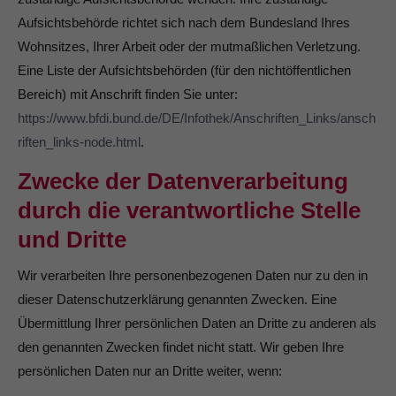
Aufsichtsbehörde richtet sich nach dem Bundesland Ihres
About us
Wohnsitzes, Ihrer Arbeit oder der mutmaßlichen Verletzung.
Lorem ipsum dolor sit amet, consectetuer adipiscing
Eine Liste der Aufsichtsbehörden (für den nichtöffentlichen
elit.
Bereich) mit Anschrift finden Sie unter:
Aenean commodo ligula eget dolor. Aenean massa. Cum
https://www.bfdi.bund.de/DE/Infothek/Anschriften_Links/ansch
sociis natoque penatibus et magnis dis parturient montes,
riften_links-node.html
.
nascetur ridiculus mus. Donec quam felis, ultricies nec.
Zwecke der Datenverarbeitung
durch die verantwortliche Stelle
und Dritte
Wir verarbeiten Ihre personenbezogenen Daten nur zu den in
dieser Datenschutzerklärung genannten Zwecken. Eine
Übermittlung Ihrer persönlichen Daten an Dritte zu anderen als
den genannten Zwecken findet nicht statt. Wir geben Ihre
persönlichen Daten nur an Dritte weiter, wenn: