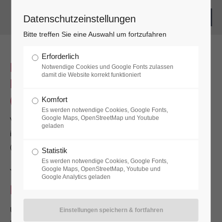
Datenschutzeinstellungen
Login
Bitte treffen Sie eine Auswahl um fortzufahren
Benutzername
Erforderlich
Datenschutzerklärung nach der
Notwendige Cookies und Google Fonts zulassen
damit die Website korrekt funktioniert
Datenschutz-Grundverordnung
Passwort
(„DSGVO“)
Komfort
Es werden notwendige Cookies, Google Fonts,
Google Maps, OpenStreetMap und Youtube
Verantwortliche Stelle im Sinne der Datenschutzgesetze,
geladen
insbesondere der EU-Datenschutzgrundverordnung
(DSGVO), ist:
Statistik
Es werden notwendige Cookies, Google Fonts,
Register
|
Lost your password?
Jochen M. Schweig, Dr. Heinz-Peter Göbel
Google Maps, OpenStreetMap, Youtube und
Google Analytics geladen
Support
Ihre Betroffenenrechte
Lorem ipsum dolor sit amet:
Unter den angegebenen Kontaktdaten unseres