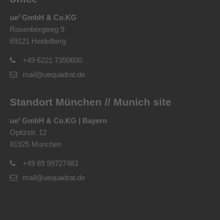
ue
GmbH & Co.KG
2
Rosenbergweg 9
69121 Heidelberg
+49 6221 7350600
mail@uequadrat.de
Standort München // Munich site
ue
GmbH & Co.KG | Bayern
2
Opitzstr. 12
81925 München
+49 89 99727483
mail@uequadrat.de